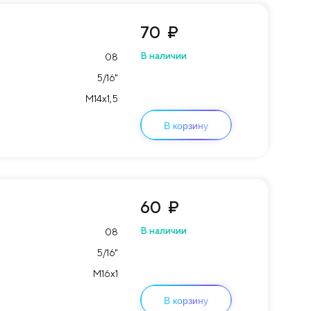
70
₽
В наличии
08
5/16"
М14х1,5
В корзину
60
₽
В наличии
08
5/16"
М16х1
В корзину