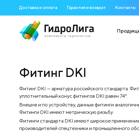
Доставка и оплата
Гарантия и возврат
Контакты
Продукц
Фитинг DKI
Фитинг DKI — арматура российского стандарта. Фи
уплотнительный конус фитингов DKI равен 74°.
Внешне и по устройству, данные фитинги аналогичны
Фитинги DKI имеют метрическую резьбу.
Фитинги стандарта DKI имеют широкое применение
производителей спецтехники и промышленного обо