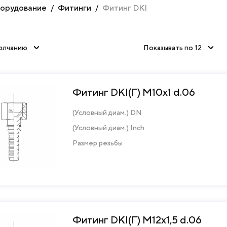
борудование
Фитинги
Фитинг DKI
олчанию
Показывать по 12
Фитинг DKI(Г) M10х1 d.06
(Условный диам.) DN
(Условный диам.) Inch
Размер резьбы
Фитинг DKI(Г) M12х1,5 d.06