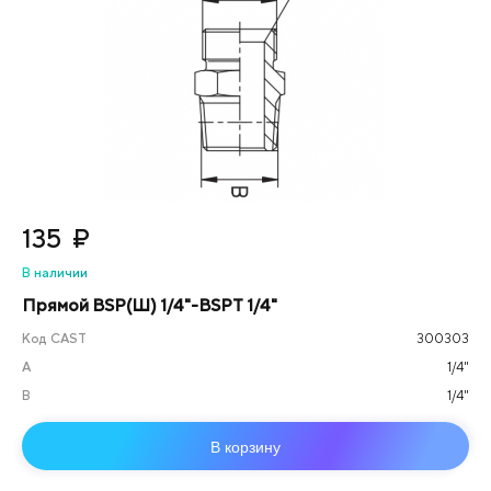
135
₽
В наличии
Прямой BSP(Ш) 1/4"-BSPT 1/4"
Код CAST
300303
А
1/4"
B
1/4"
В корзину