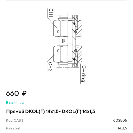
660
₽
В наличии
Прямой DKOL(Г) 14х1,5- DKOL(Г) 14х1,5
Код CAST
603505
Резьба1
14х1,5