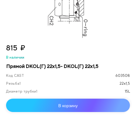
815
₽
В наличии
Прямой DKOL(Г) 22х1,5- DKOL(Г) 22х1,5
Код CAST
603508
Резьба1
22х1,5
Диаметр трубки1
15L
В корзину