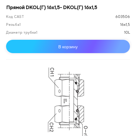
Прямой DKOL(Г) 16х1,5- DKOL(Г) 16х1,5
Код CAST
603506
Резьба1
16х1,5
Диаметр трубки1
10L
В корзину