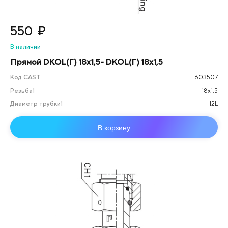
550
₽
В наличии
Прямой DKOL(Г) 18х1,5- DKOL(Г) 18х1,5
Код CAST
603507
Резьба1
18х1,5
Диаметр трубки1
12L
В корзину