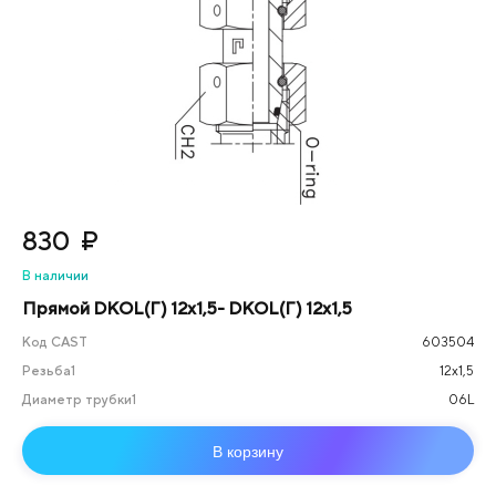
830
₽
В наличии
Прямой DKOL(Г) 12х1,5- DKOL(Г) 12х1,5
Код CAST
603504
Резьба1
12х1,5
Диаметр трубки1
06L
В корзину