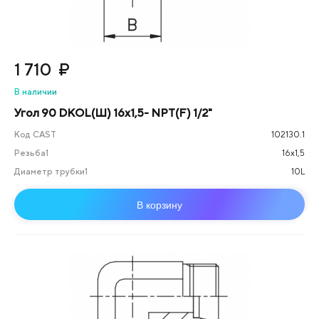
1 710
₽
В наличии
Угол 90 DKOL(Ш) 16x1,5- NPT(F) 1/2"
Код CAST
102130.1
Резьба1
16х1,5
Диаметр трубки1
10L
В корзину