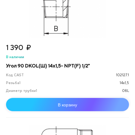
1 390
₽
В наличии
Угол 90 DKOL(Ш) 14x1,5- NPT(F) 1/2"
Код CAST
102127.1
Резьба1
14х1,5
Диаметр трубки1
08L
В корзину