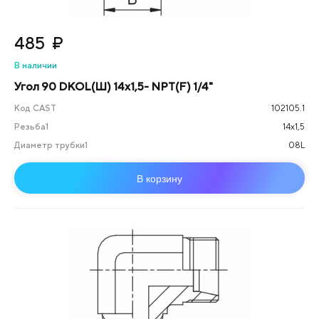
485
₽
В наличии
Угол 90 DKOL(Ш) 14x1,5- NPT(F) 1/4"
Код CAST
102105.1
Резьба1
14х1,5
Диаметр трубки1
08L
В корзину