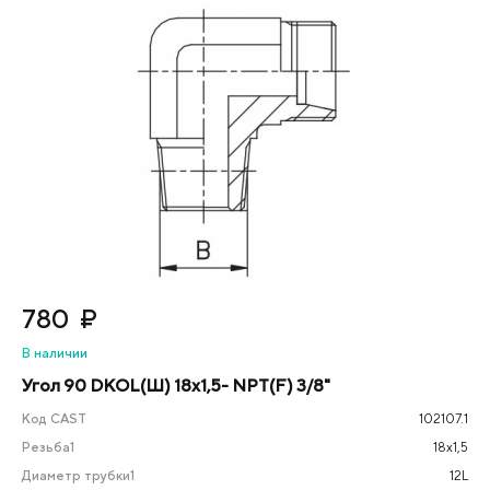
780
₽
В наличии
Угол 90 DKOL(Ш) 18x1,5- NPT(F) 3/8"
Код CAST
102107.1
Резьба1
18х1,5
Диаметр трубки1
12L