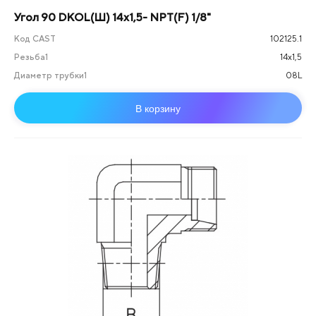
Угол 90 DKOL(Ш) 14x1,5- NPT(F) 1/8"
Код CAST
102125.1
Резьба1
14х1,5
Диаметр трубки1
08L
В корзину