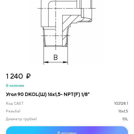
1 240
₽
В наличии
Угол 90 DKOL(Ш) 16x1,5- NPT(F) 1/8"
Код CAST
102128.1
Резьба1
16х1,5
Диаметр трубки1
10L
В корзину