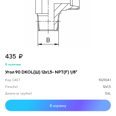
435
₽
В наличии
Угол 90 DKOL(Ш) 12x1,5- NPT(F) 1/8"
Код CAST
102104.1
Резьба1
12х1,5
Диаметр трубки1
06L
В корзину