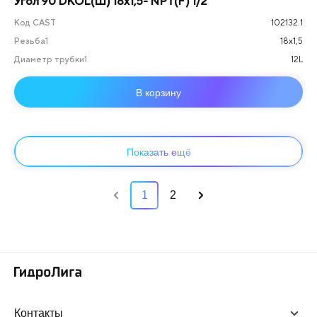
Угол 90 DKOL(Ш) 18x1,5- NPT(F) 1/2"
Код CAST
102132.1
Резьба1
18х1,5
Диаметр трубки1
12L
В корзину
Показать ещё
1
2
Контакты