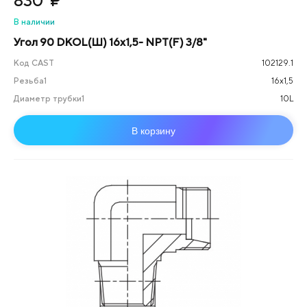
830
₽
В наличии
Угол 90 DKOL(Ш) 16x1,5- NPT(F) 3/8"
Код CAST
102129.1
Резьба1
16х1,5
Диаметр трубки1
10L
В корзину