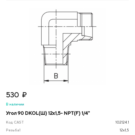
530
₽
В наличии
Угол 90 DKOL(Ш) 12x1,5- NPT(F) 1/4"
Код CAST
102124.1
Резьба1
12х1,5