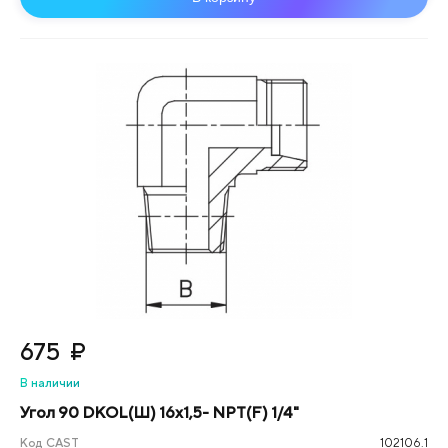
675
₽
В наличии
Угол 90 DKOL(Ш) 16x1,5- NPT(F) 1/4"
Код CAST
102106.1