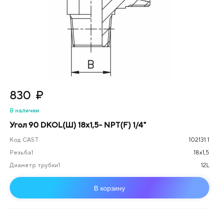
830
₽
В наличии
Угол 90 DKOL(Ш) 18x1,5- NPT(F) 1/4"
Код CAST
102131.1
Резьба1
18х1,5
Диаметр трубки1
12L
В корзину