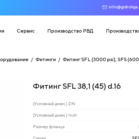
info@gidroliga
ия
Сервис
Производство РВД
Производств
борудование
Фитинги
Фитинг SFL (3000 psi), SFS (60
Фитинг SFL 38,1 (45) d.16
(Условный диам.) DN
(Условный диам.) Inch
Размер фланца
Серия
SFL