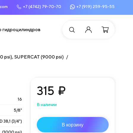
.com
+7 (4742) 79-70-70
+7 (919) 259-95-55
о гидроцилиндров
00 psi), SUPERCAT (9000 psi)
315
₽
16
В наличии
5/8"
D 38,1 (3/4")
В корзину
 (3000 psi)