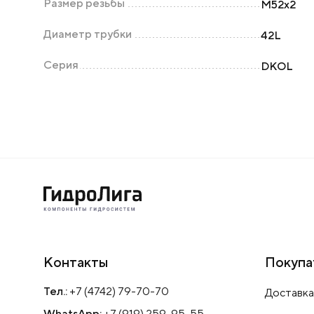
Размер резьбы
М52х2
Диаметр трубки
42L
Серия
DKOL
Контакты
Покупа
Тел.:
+7 (4742) 79-70-70
Доставка
WhatsApp:
+7 (919) 259-95-55