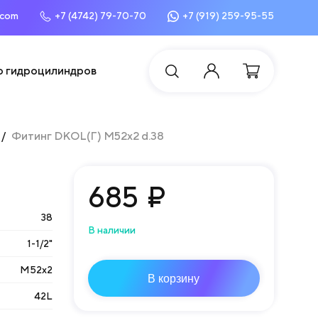
.com
+7 (4742) 79-70-70
+7 (919) 259-95-55
о гидроцилиндров
Фитинг DKOL(Г) М52х2 d.38
685
₽
38
В наличии
1-1/2"
М52х2
В корзину
42L