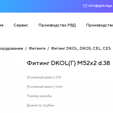
info@gidroliga
ия
Сервис
Производство РВД
Производств
борудование
Фитинги
Фитинг DKOL, DKOS, CEL, CES.
Фитинг DKOL(Г) М52х2 d.38
(Условный диам.) DN
(Условный диам.) Inch
Размер резьбы
Диаметр трубки