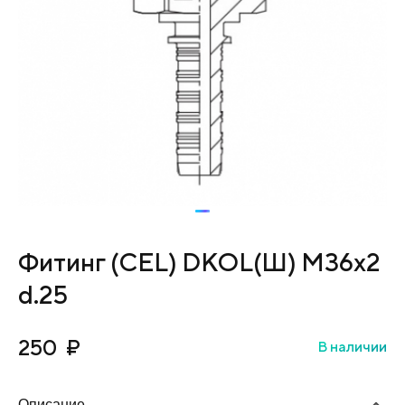
Фитинг (CEL) DKOL(Ш) М36х2
d.25
250
₽
В наличии
Описание