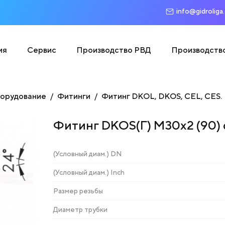
info@gidroliga
ия
Сервис
Производство РВД
Производств
борудование
Фитинги
Фитинг DKOL, DKOS, CEL, CES.
Фитинг DKOS(Г) М30х2 (90) 
(Условный диам.) DN
(Условный диам.) Inch
Размер резьбы
Диаметр трубки