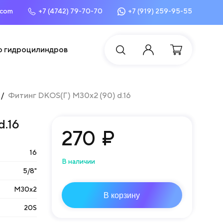
.com
+7 (4742) 79-70-70
+7 (919) 259-95-55
о гидроцилиндров
Фитинг DKOS(Г) М30х2 (90) d.16
d.16
270
₽
16
В наличии
5/8"
М30х2
В корзину
20S