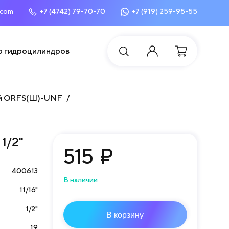
.com
+7 (4742) 79-70-70
+7 (919) 259-95-55
о гидроцилиндров
й ORFS(Ш)-UNF
1/2"
515
₽
400613
В наличии
11/16"
1/2"
В корзину
19