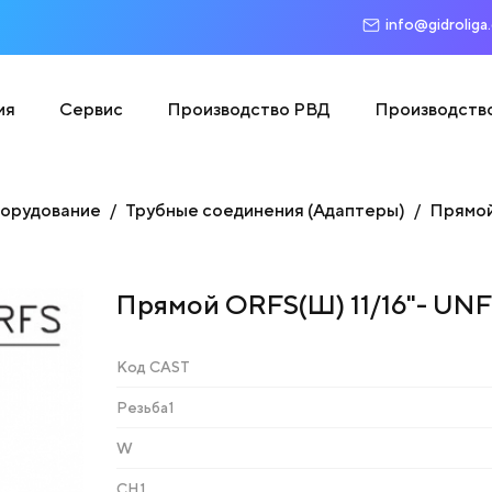
info@gidroliga
ия
Сервис
Производство РВД
Производств
борудование
Трубные соединения (Адаптеры)
Прямо
Прямой ORFS(Ш) 11/16"- UNF 
Код CAST
Резьба1
W
CH1