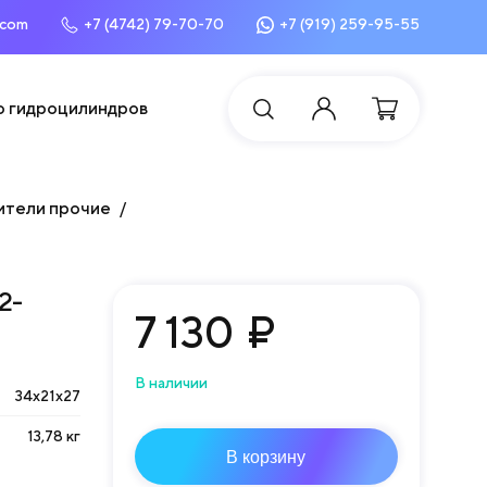
.com
+7 (4742) 79-70-70
+7 (919) 259-95-55
о гидроцилиндров
ители прочие
2-
7 130
₽
В наличии
34х21х27
13,78 кг
В корзину