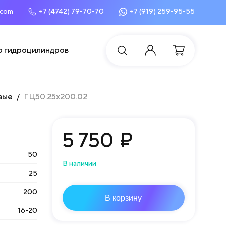
.com
+7 (4742) 79-70-70
+7 (919) 259-95-55
о гидроцилиндров
вые
ГЦ50.25х200.02
5 750
₽
50
В наличии
25
200
В корзину
16-20