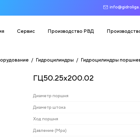
info@gidroliga
ия
Сервис
Производство РВД
Производств
борудование
Гидроцилиндры
Гидроцилиндры поршне
ГЦ50.25х200.02
Диаметр поршня
Диаметр штока
Ход поршня
Давление (Мра)