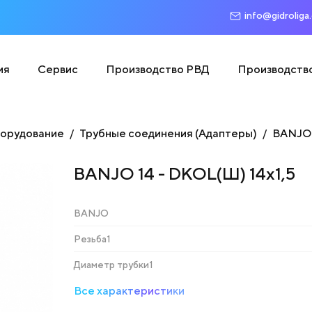
info@gidroliga
ия
Сервис
Производство РВД
Производств
борудование
Трубные соединения (Адаптеры)
BANJO
BANJO 14 - DKOL(Ш) 14х1,5
BANJO
Резьба1
Диаметр трубки1
Все характеристики