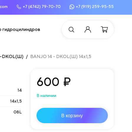
.com
+7 (4742) 79-70-70
+7 (919) 259-95-55
о гидроцилиндров
-DKOL(Ш)
BANJO 14 - DKOL(Ш) 14х1,5
600
₽
14
В наличии
14х1,5
08L
В корзину