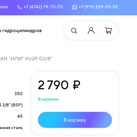
.com
+7 (4742) 79-70-70
+7 (919) 259-95-55
о гидроцилиндров
АН "ИЛИ".VU2P G3/8"
2 790
₽
350
В наличии
G 3/8" (BSP)
45
В корзину
нная сталь