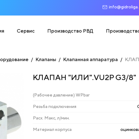
info@gidroliga
ия
Сервис
Производство РВД
Производств
борудование
Клапаны
Клапанная аппаратура
КЛАП
КЛАПАН "ИЛИ".VU2P G3/8"
(Рабочее давление) WPbar
Резьба подключения
Расх. Макс, л/мин.
Материал корпуса
оцинкова