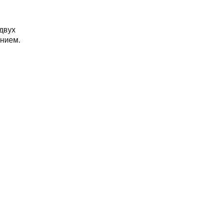
двух
ением.