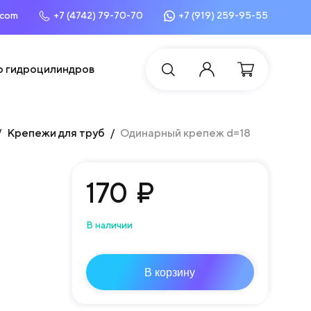
.com
+7 (4742) 79-70-70
+7 (919) 259-95-55
о гидроцилиндров
Крепежи для труб
Одинарный крепеж d=18
170
₽
В наличии
В корзину