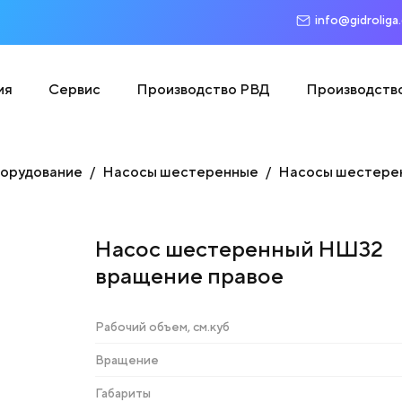
info@gidroliga
ия
Сервис
Производство РВД
Производств
борудование
Насосы шестеренные
Насосы шестере
Насос шестеренный НШ32
вращение правое
Рабочий объем, см.куб
Вращение
Габариты