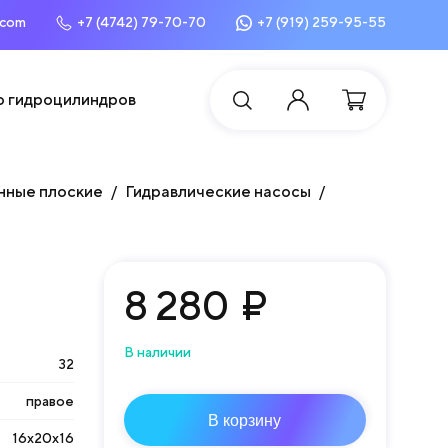
.com
+7 (4742) 79-70-70
+7 (919) 259-95-55
о гидроцилиндров
нные плоские
Гидравлические насосы
8 280
₽
В наличии
32
правое
В корзину
16х20х16