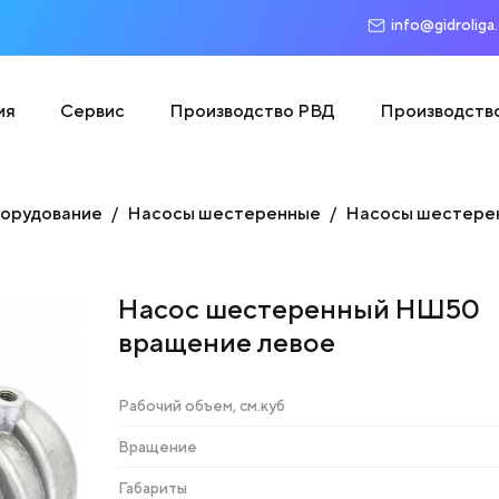
info@gidroliga
ия
Сервис
Производство РВД
Производств
борудование
Насосы шестеренные
Насосы шестере
Насос шестеренный НШ50
вращение левое
Рабочий объем, см.куб
Вращение
Габариты