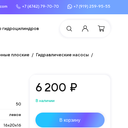
.com
+7 (4742) 79-70-70
+7 (919) 259-95-55
о гидроцилиндров
нные плоские
Гидравлические насосы
6 200
₽
В наличии
50
левое
В корзину
16х20х16