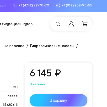
.com
+7 (4742) 79-70-70
+7 (919) 259-95-55
о гидроцилиндров
нные плоские
Гидравлические насосы
6 145
₽
В наличии
50
левое
В корзину
16х20х16