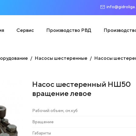
info@gidroliga
ия
Сервис
Производство РВД
Производств
борудование
Насосы шестеренные
Насосы шестере
Насос шестеренный НШ50
вращение левое
Рабочий объем, см.куб
Вращение
Габариты