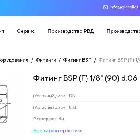
info@gidroliga
ия
Сервис
Производство РВД
Производств
борудование
Фитинги
Фитинг BSP
Фитинг BSP (Г) 1/
Фитинг BSP (Г) 1/8" (90) d.06
(Условный диам.) DN
(Условный диам.) Inch
Размер резьбы
Все характеристики