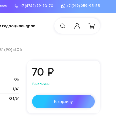
.com
+7 (4742) 79-70-70
+7 (919) 259-95-55
о гидроцилиндров
8" (90) d.06
70
₽
06
В наличии
1/4"
G 1/8"
В корзину