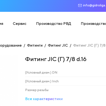
info@gidroliga
ия
Сервис
Производство РВД
Производств
борудование
Фитинги
Фитинг JIC
Фитинг JIC (Г) 7/8 
Фитинг JIC (Г) 7/8 d.16
(Условный диам.) DN
(Условный диам.) Inch
Размер резьбы
Все характеристики