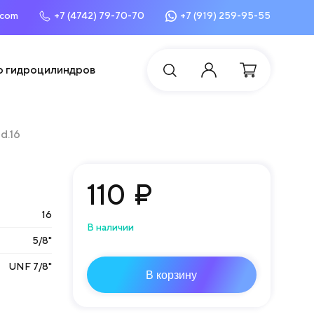
.com
+7 (4742) 79-70-70
+7 (919) 259-95-55
о гидроцилиндров
d.16
110
₽
16
В наличии
5/8"
UNF 7/8"
В корзину