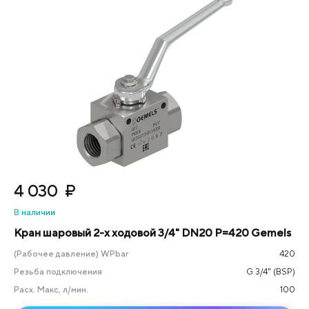
4 030
₽
В наличии
Кран шаровый 2-х ходовой 3/4" DN20 P=420 Gemels
(Рабочее давление) WPbar
420
Резьба подключения
G 3/4" (BSP)
Расх. Макс, л/мин.
100