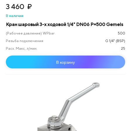
3 460
₽
В наличии
Кран шаровый 3-х ходовой 1/4" DN06 P=500 Gemels
(Рабочее давление) WPbar
500
Резьба подключения
G 1/4" (BSP)
Расх. Макс, л/мин.
25
В корзину