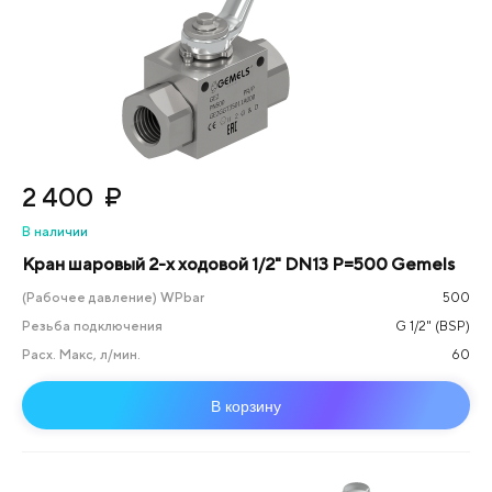
2 400
₽
В наличии
Кран шаровый 2-х ходовой 1/2" DN13 P=500 Gemels
(Рабочее давление) WPbar
500
Резьба подключения
G 1/2" (BSP)
Расх. Макс, л/мин.
60
В корзину