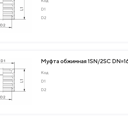
Код
D1
D2
Муфта обжимная 1SN/2SC DN=16 
Код
D1
D2