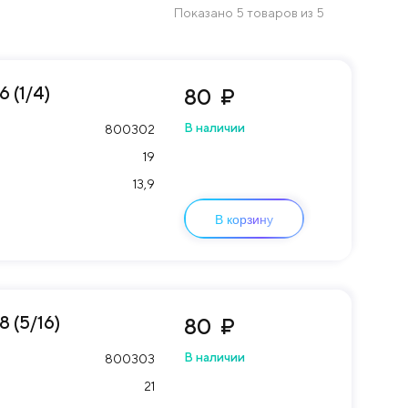
Показано 5 товаров из 5
 (1/4)
80
₽
В наличии
800302
19
13,9
В корзину
 (5/16)
80
₽
В наличии
800303
21