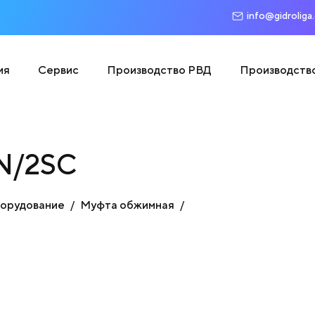
info@gidroliga
ия
Сервис
Производство РВД
Производств
N/2SC
борудование
Муфта обжимная