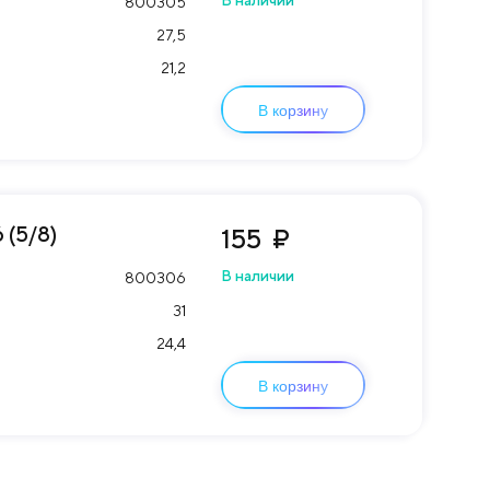
В наличии
800305
27,5
21,2
В корзину
(5/8)
155
₽
В наличии
800306
31
24,4
В корзину