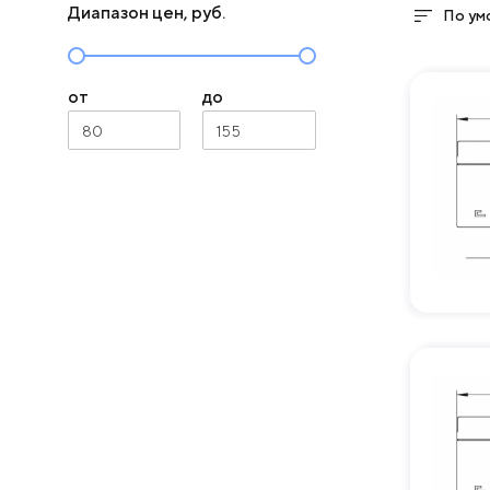
Диапазон цен, руб.
По ум
от
до
80
155