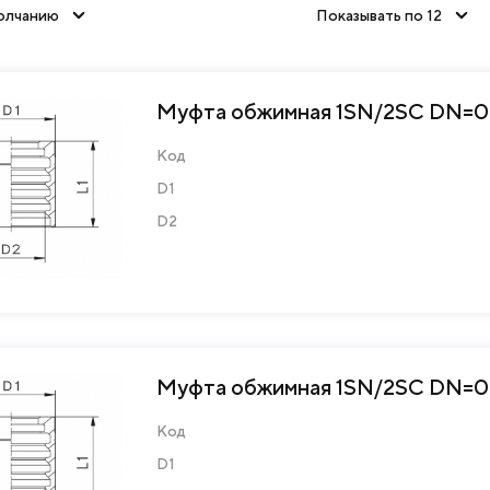
олчанию
Показывать по 12
Муфта обжимная 1SN/2SC DN=06
Код
D1
D2
Муфта обжимная 1SN/2SC DN=08
Код
D1